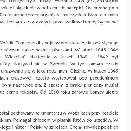
iela i organisty z Lubszy – Weroniką Grzegorz, z którą ma
 wiele książek nie wiodło mu się najlepiej. Oskarżono go o
roku utracił pracę organisty i nauczyciela. Była to oznaka
dów. Jednym z zagorzałych przeciwników Lompy był nawet
oźnik. Tam spędził swoje ostatnie lata życia, poświęcając
y z różnymi naukowcami i pisarzami. W latach 1845-1846
a Włościan”. Następnie w latach 1848 – 1849 był
, który ukazywał się w Bytomiu. W tym samym czasie
o ukazywało się w jego rodzinnym Oleśnie. W latach 1849
kacjach prasowych często występował pod pseudonimem
a była naprawdę zła. Z czasem, z braku pieniędzy musiał
ego cenne rękopisy. Od 1860 roku zdrowie Lompy uległo
Został pochowany na cmentarzu w Woźnikach przy kościele
ekiem. Pomagał chłopom w pisaniu listów do urzędów. W
iego i historii Polski w szkołach. Chciał również polskich