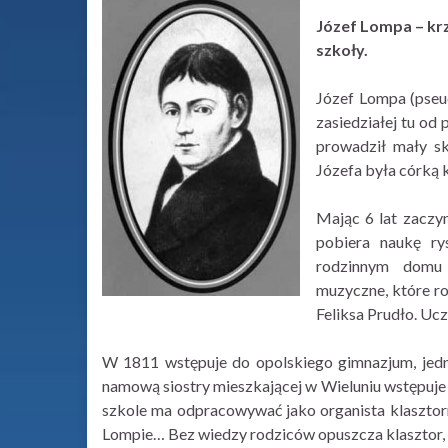
Józef Lompa – krz
szkoły.
Józef Lompa (pseu
zasiedziałej tu od 
prowadził mały sk
Józefa była córką 
Mając 6 lat zaczy
pobiera naukę ry
rodzinnym domu 
muzyczne, które r
Feliksa Prudło. Ucz
W 1811 wstępuje do opolskiego gimnazjum, jedn
namową siostry mieszkającej w Wieluniu wstępuje
szkole ma odpracowywać jako organista klasztor
Lompie… Bez wiedzy rodziców opuszcza klasztor, z