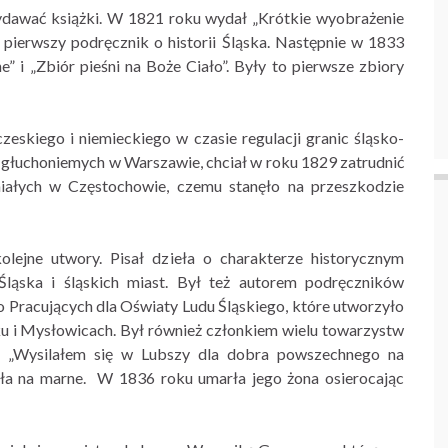
ydawać książki. W 1821 roku wydał „Krótkie wyobrażenie
o pierwszy podręcznik o historii Śląska. Następnie w 1833
e” i „Zbiór pieśni na Boże Ciało”. Były to pierwsze zbiory
eskiego i niemieckiego w czasie regulacji granic śląsko-
tu głuchoniemych w Warszawie, chciał w roku 1829 zatrudnić
iałych w Częstochowie, czemu stanęło na przeszkodzie
lejne utwory. Pisał dzieła o charakterze historycznym
 Śląska i śląskich miast. Był też autorem podręczników
o Pracujących dla Oświaty Ludu Śląskiego, które utworzyło
ku i Mysłowicach. Był również członkiem wielu towarzystw
: „Wysilałem się w Lubszy dla dobra powszechnego na
szła na marne. W 1836 roku umarła jego żona osierocając