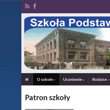
O szkole
Uczniowie
Rodzice
Patron szkoły