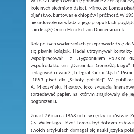
W 1837 Lompa ożenił się ponownie z córką nauczyc
kolejnych siedmioro dzieci. Mimo, że Lompa pisał
pijaństwo, buntowanie chłopów i próżność. W 1850 
niezadowolenia władz z jego propolskich poglą
sam książę Guido Henckel von Donnersmarck.
Rok po tych wydarzeniach przeprowadził się do W
się pisaniu książek. Nadal utrzymywał kontakt
współpracował z „Tygodnikiem Polskim dl
współredaktorem „Dziennika Górnośląskiego”
redagował również „Telegraf Górnośląski”. Pism
-1853 pisał dla „Szkoły polskiej”. W publi
A. Mieczyński. Niestety, jego sytuacja finansow
sprzedawać papier, na którym znajdowały się j
pogorszeniu.
Zmarł 29 marca 1863 roku, w nędzy i ubóstwie. 
św. Walentego. Józef Lompa był dobrym człowi
swoich artykułach domagał się nauki języka polsk