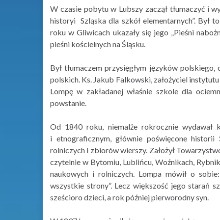
W czasie pobytu w Lubszy zaczął tłumaczyć i w
historyi Szląska dla szkół elementarnych”. Był t
roku w Gliwicach ukazały się jego „Pieśni nabożn
pieśni kościelnych na Śląsku.
Był tłumaczem przysięgłym języków polskiego, cz
polskich. Ks. Jakub Falkowski, założyciel instytu
Lompę w zakładanej właśnie szkole dla ociemn
powstanie.
Od 1840 roku, niemalże rokrocznie wydawał ko
i etnograficznym, głównie poświęcone historii
rolniczych i zbiorów wierszy. Założył Towarzystw
czytelnie w Bytomiu, Lublińcu, Woźnikach, Rybni
naukowych i rolniczych. Lompa mówił o sobie
wszystkie strony”. Lecz większość jego starań 
sześcioro dzieci, a rok później pierworodny syn.