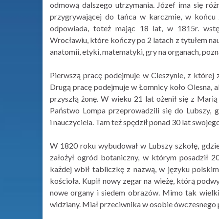
odmową dalszego utrzymania. Józef ima się różne
przygrywającej do tańca w karczmie, w końcu
odpowiada, toteż mając 18 lat, w 1815r. wst
Wrocławiu, które kończy po 2 latach z tytułem na
anatomii, etyki, matematyki, gry na organach, poz
Pierwszą pracę podejmuje w Cieszynie, z której
Drugą pracę podejmuje w Łomnicy koło Olesna, ale
przyszłą żonę. W wieku 21 lat ożenił się z Mari
Państwo Lompa przeprowadzili się do Lubszy, gd
i nauczyciela. Tam też spędził ponad 30 lat swojego
W 1820 roku wybudował w Lubszy szkołę, gdzie s
założył ogród botaniczny, w którym posadził 2
każdej wbił tabliczkę z nazwą, w języku polskim
kościoła. Kupił nowy zegar na wieżę, którą podw
nowe organy i siedem obrazów. Mimo tak wielkic
widziany. Miał przeciwnika w osobie ówczesnego 