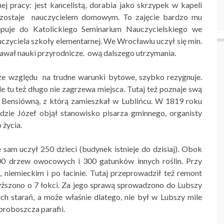
j pracy: jest kancelistą, dorabia jako skrzypek w kapeli
 zostaje nauczycielem domowym. To zajęcie bardzo mu
ępuje do Katolickiego Seminarium Nauczycielskiego we
uczyciela szkoły elementarnej. We Wrocławiu uczył się min.
nawał nauki przyrodnicze. ową dalszego utrzymania.
 ze względu na trudne warunki bytowe, szybko rezygnuje.
 tu też długo nie zagrzewa miejsca. Tutaj też poznaje swą
ą Bensiówną, z którą zamieszkał w Lublińcu. W 1819 roku
zie Józef objął stanowisko pisarza gminnego, organisty
 życia.
am uczył 250 dzieci (budynek istnieje do dzisiaj). Obok
00 drzew owocowych i 300 gatunków innych roślin. Przy
, niemieckim i po łacinie. Tutaj przeprowadził też remont
yższono o 7 łokci. Za jego sprawą sprowadzono do Lubszy
h starań, a może właśnie dlatego, nie był w Lubszy mile
proboszcza parafii.