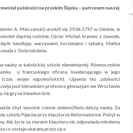
ewiciel polskości na pruskim Śląsku – patronem naszej
donim A. Mieczynski) urodził się 29.06.1797 w Oleśnie, w
pokoleń śląskiej rodzinie. Ojciec Michał, krawiec z zawodu,
lepik handlując warzywami, korzeniami i tabaką. Matka
kowala z Dobrodzienia.
na naukę w katolickiej szkole elementarnej. Równocześnie
sunku u francuskiego oficera, kwaterującego w jego
(czas wojen napoleońskich). Ujawnia tez zdolności
ozwija pod kierunkiem profesora gimnazjum we Wrocławiu
y się gry na klawikordzie.
akże zbyt wysokie czesne uniemożliwia dalszą naukę. Za
 do szkoły Pijarów przy klasztorze Reformatorów. Pobyt w
ny. Ale życie za murami klasztoru nie odpowiada młodemu
a co zostaje ukarany przez ojca