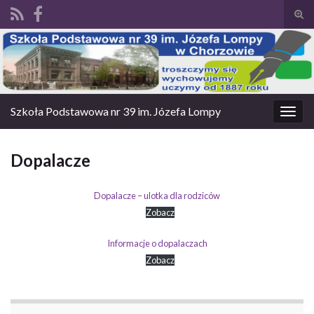
Prze
form
Search for:
wysz
Szkoła Podstawowa nr 39 im. Józefa Lompy
Prze
nawi
Dopalacze
Dopalacze – ulotka dla rodziców
Zobacz
Informacje o dopalaczach
Zobacz