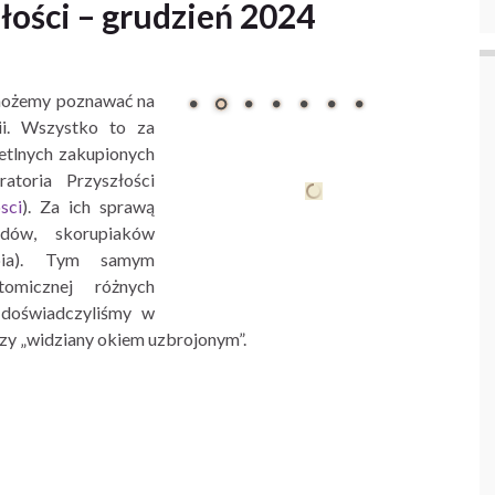
łości – grudzień 2024
 możemy poznawać na
gii. Wszystko to za
tlnych zakupionych
toria Przyszłości
sci
). Za ich sprawą
dów, skorupiaków
rybia). Tym samym
omicznej różnych
doświadczyliśmy w
zy „widziany okiem uzbrojonym”.