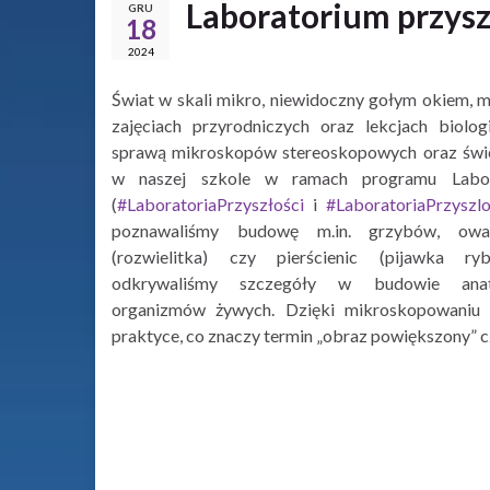
Laboratorium przysz
GRU
18
2024
Świat w skali mikro, niewidoczny gołym okiem,
zajęciach przyrodniczych oraz lekcjach biolo
sprawą mikroskopów stereoskopowych oraz świe
w naszej szkole w ramach programu Labora
(
#LaboratoriaPrzyszłości
i
#LaboratoriaPrzyszlo
poznawaliśmy budowę m.in. grzybów, owa
(rozwielitka) czy pierścienic (pijawka 
odkrywaliśmy szczegóły w budowie anat
organizmów żywych. Dzięki mikroskopowaniu 
praktyce, co znaczy termin „obraz powiększony” c